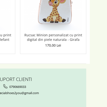
u print
Rucsac Minion personalizat cu print
Elefant
digital din piele naturala - Girafa
170,00 Lei
UPORT CLIENTI
0790669033
ecialshoes2you@gmail.com