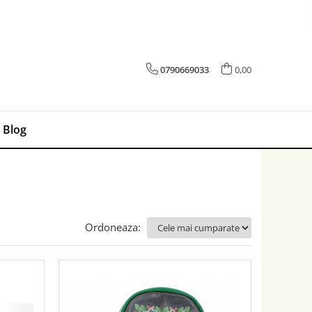
0790669033
0,00
Blog
Ordoneaza: