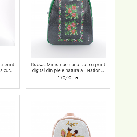
u print
Rucsac Minion personalizat cu print
isicuta
digital din piele naturala - National
3
170,00 Lei