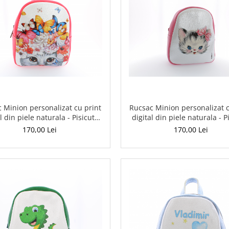
 Minion personalizat cu print
Rucsac Minion personalizat c
l din piele naturala - Pisicuta
digital din piele naturala - P
colorata
cu fundita
170,00 Lei
170,00 Lei