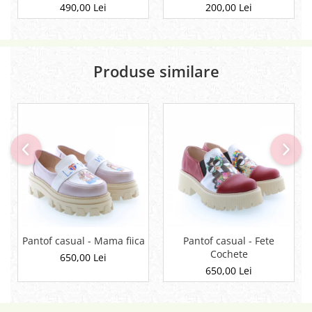
m20_mini_etnic39
490,00 Lei
200,00 Lei
Produse similare
Pantof casual - Mama fiica
Pantof casual - Fete
Cochete
650,00 Lei
650,00 Lei