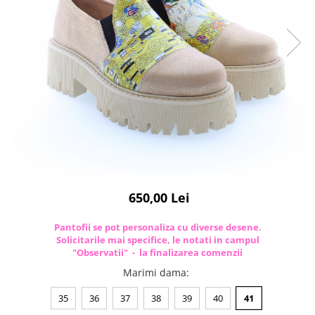
650,00 Lei
Pantofii se pot personaliza cu diverse desene.
Solicitarile mai specifice, le notati in campul
"Observatii" - la finalizarea comenzii
Marimi dama
:
35
36
37
38
39
40
41