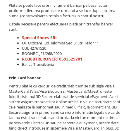
Plata se poate face si prin virament bancar pe baza facturii
proforme, livrarea produselor urmand a se face dupa intrarea
sumei (contravaloarea totala a facturii) in contul nostru.
Datele necesare pentru efectuarea platii prin transfer bancar
sunt:
Special Shoes SRL
Or. Urziceni, jud. Ialomita Sediu: Str. Teilor 11
CUI: 42761520
ROONRC. J21/268/2020
RO30BTRLRONCRT0593529701
Banca Transilvania
Prin Card bancar
Pentru platile cu carduri de credit/debit emise sub sigla Visa si
MasterCard (Visa/Visa Electron si Mastercard/Maestro) este
folosit sistemul 3D Secure elaborat de serviciul ePayment. Acest
sistem asigura tranzactiilor online acelasi nivel de securitate ca si
cele realizate la bancomat sau in mediul fizic, la comerciant. 3D
Secure asigura in primul rand ca nici o informatie legata de cardul
tau nu este transferata sau stocata, la nici un moment de timp,
pe serverele ElectroFun sau pe serverele ePayment, aceste date
fiind direct introduse in sistemele Visa si MasterCard. In plus, 3D