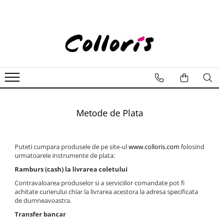
Copii
Femei
Barbati
Accesorii din piele
Decor
Rucsac
Genti
Incaltaminte
Brelocuri
Tablouri
Minion
Posete casual
Ghete
Mapa personalizata
Perne
Baby 3+
Rucsac
Casual
Husa pentru 2 sticle
Carmen
Genti cu blana naturala
Genti
Pantofi/Sandale - mers descult
Clasice
Borseta
Metode de Plata
Incaltaminte
Ghetute
Balerini
Posete
Pantofi
Puteti cumpara produsele de pe site-ul
www.colloris.com
folosind
Pantofi mers descult (Barefoot)
urmatoarele instrumente de plata:
Ghete
Ramburs (cash) la livrarea coletului
Ciocate
Contravaloarea produselor si a serviciilor comandate pot fi
Cizme
achitate curierului chiar la livrarea acestora la adresa specificata
de dumneavoastra.
Transfer bancar