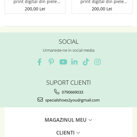
print digital din piele
print digital din piele
naturala Baby3+ - Vulpita
naturala Baby3+ - Unicorn
200,00 Lei
200,00 Lei
1
SOCIAL
Urmareste-ne in social media
SUPORT CLIENTI
0790669033
specialshoes2you@gmail.com
MAGAZINUL MEU
CLIENTI