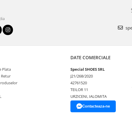
dia
spe
DATE COMERCIALE
 Plata
Special SHOES SRL
e Retur
J21/268/2020
Produselor
42761520
TEILOR 11
L
URZICENI, IALOMITA
Contacteaza-ne