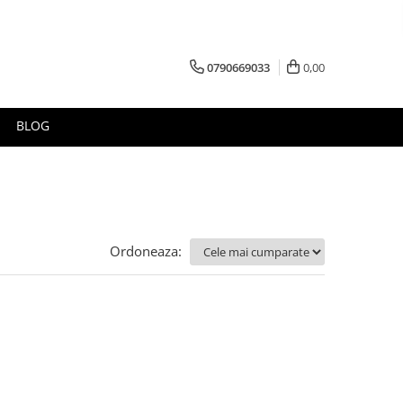
0790669033
0,00
BLOG
Ordoneaza: