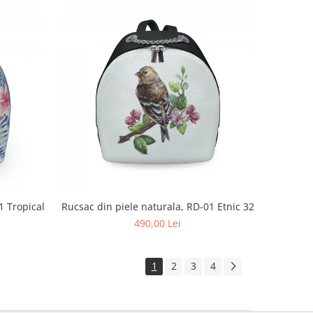
1 Tropical
Rucsac din piele naturala, RD-01 Etnic 32
490,00 Lei
1
2
3
4