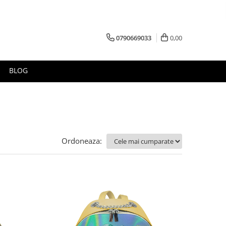
0790669033
0,00
BLOG
Ordoneaza: