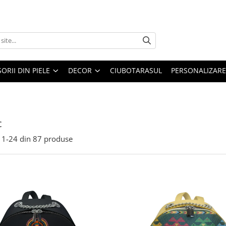
ORII DIN PIELE
DECOR
CIUBOTARASUL
PERSONALIZARE
c
1-
24
din
87
produse