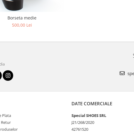
Borseta medie
500,00 Lei
dia
spe
DATE COMERCIALE
 Plata
Special SHOES SRL
e Retur
J21/268/2020
Produselor
42761520