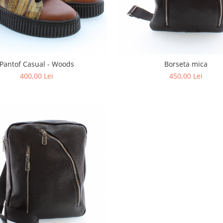
Pantof Casual - Woods
Borseta mica
400,00 Lei
450,00 Lei