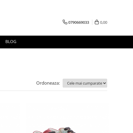
0790669033
0,00
BLOG
Ordoneaza: