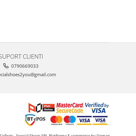
SUPORT CLIENTI
0790669033
cialshoes2you@gmail.com
Colloris - Special Shoes SRL
Platforma E-commerce by Gomag