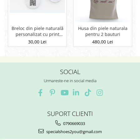
Breloc din piele naturală
Husa din piele naturala
personalizat cu print
pentru 2 bauturi
digital – Colloris
30,00 Lei
480,00 Lei
SOCIAL
Urmareste-ne in social media
SUPORT CLIENTI
0790669033
specialshoes2you@gmail.com