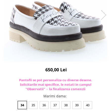
650,00 Lei
Pantofii se pot personaliza cu diverse desene.
Solicitarile mai specifice, le notati in campul
"Observatii" - la finalizarea comenzii
Marimi dama
:
34
35
36
37
38
39
40