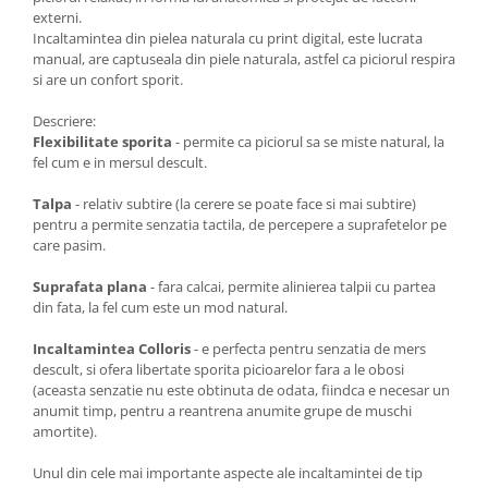
externi.
Incaltamintea din pielea naturala cu print digital, este lucrata
manual, are captuseala din piele naturala, astfel ca piciorul respira
si are un confort sporit.
Descriere:
Flexibilitate sporita
- permite ca piciorul sa se miste natural, la
fel cum e in mersul descult.
Talpa
- relativ subtire (la cerere se poate face si mai subtire)
pentru a permite senzatia tactila, de percepere a suprafetelor pe
care pasim.
Suprafata plana
- fara calcai, permite alinierea talpii cu partea
din fata, la fel cum este un mod natural.
Incaltamintea Colloris
- e perfecta pentru senzatia de mers
descult, si ofera libertate sporita picioarelor fara a le obosi
(aceasta senzatie nu este obtinuta de odata, fiindca e necesar un
anumit timp, pentru a reantrena anumite grupe de muschi
amortite).
Unul din cele mai importante aspecte ale incaltamintei de tip