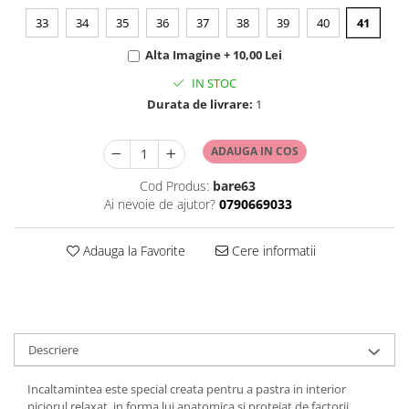
33
34
35
36
37
38
39
40
41
Alta Imagine + 10,00 Lei
IN STOC
Durata de livrare:
1
ADAUGA IN COS
Cod Produs:
bare63
Ai nevoie de ajutor?
0790669033
Adauga la Favorite
Cere informatii
Descriere
Incaltamintea este special creata pentru a pastra in interior
piciorul relaxat, in forma lui anatomica si protejat de factorii