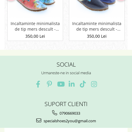
Incaltaminte minimalista
Incaltaminte minimalista
de tip mers descult -
de tip mers descult -
barefoot din piele
barefoot din piele
350,00 Lei
350,00 Lei
naturala personalizat cu
naturala personalizat cu
print digital tip1
print digital tip2
SOCIAL
Urmareste-ne in social media
SUPORT CLIENTI
0790669033
specialshoes2you@gmail.com