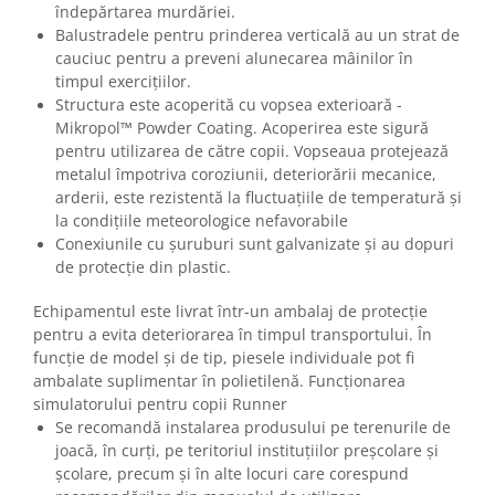
îndepărtarea murdăriei.
Balustradele pentru prinderea verticală au un strat de
cauciuc pentru a preveni alunecarea mâinilor în
timpul exercițiilor.
Structura este acoperită cu vopsea exterioară -
Mikropol™ Powder Coating. Acoperirea este sigură
pentru utilizarea de către copii. Vopseaua protejează
metalul împotriva coroziunii, deteriorării mecanice,
arderii, este rezistentă la fluctuațiile de temperatură și
la condițiile meteorologice nefavorabile
Conexiunile cu șuruburi sunt galvanizate și au dopuri
de protecție din plastic.
Echipamentul este livrat într-un ambalaj de protecție
pentru a evita deteriorarea în timpul transportului. În
funcție de model și de tip, piesele individuale pot fi
ambalate suplimentar în polietilenă. Funcționarea
simulatorului pentru copii Runner
Se recomandă instalarea produsului pe terenurile de
joacă, în curți, pe teritoriul instituțiilor preșcolare și
școlare, precum și în alte locuri care corespund