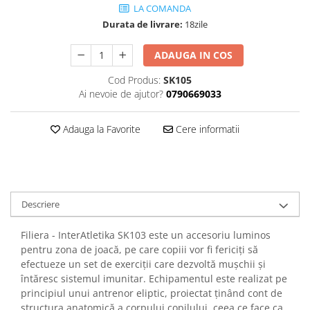
LA COMANDA
Durata de livrare:
18zile
ADAUGA IN COS
Cod Produs:
SK105
Ai nevoie de ajutor?
0790669033
Adauga la Favorite
Cere informatii
Descriere
Filiera - InterAtletika SK103 este un accesoriu luminos
pentru zona de joacă, pe care copiii vor fi fericiți să
efectueze un set de exerciții care dezvoltă mușchii și
întăresc sistemul imunitar. Echipamentul este realizat pe
principiul unui antrenor eliptic, proiectat ținând cont de
structura anatomică a corpului copilului, ceea ce face ca