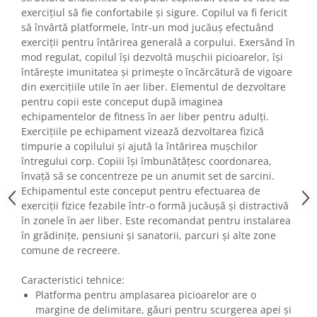
exercițiul să fie confortabile și sigure. Copilul va fi fericit
să învârtă platformele, într-un mod jucăuș efectuând
exerciții pentru întărirea generală a corpului. Exersând în
mod regulat, copilul își dezvoltă mușchii picioarelor, își
întărește imunitatea și primește o încărcătură de vigoare
din exercițiile utile în aer liber. Elementul de dezvoltare
pentru copii este conceput după imaginea
echipamentelor de fitness în aer liber pentru adulți.
Exercițiile pe echipament vizează dezvoltarea fizică
timpurie a copilului și ajută la întărirea mușchilor
întregului corp. Copiii își îmbunătățesc coordonarea,
învață să se concentreze pe un anumit set de sarcini.
Echipamentul este conceput pentru efectuarea de
exerciții fizice fezabile într-o formă jucăușă și distractivă
în zonele în aer liber. Este recomandat pentru instalarea
în grădinițe, pensiuni și sanatorii, parcuri și alte zone
comune de recreere.
Caracteristici tehnice:
Platforma pentru amplasarea picioarelor are o
margine de delimitare, găuri pentru scurgerea apei și