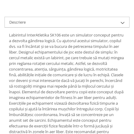
Descriere
Labirintul InterAtletika SK106 este un simulator conceput pentru
a dezvolta gândirea logică. Cu ajutorul acestui simulator, copilul
dvs. va fi încântat și se va bucura de petrecerea timpului în aer
liber. Designul echipamentului de joc este destul de simplu: în
cercul metalic există un labirint, pe care trebuie să mutați mingea
prin reglarea rotației cercului metalic. Astfel, se dezvoltă
concentrarea, atenția, sârguința, gândirea logică, motricitatea
fină, abilitățile inițiale de comunicare și de lucru în echipă. Clasele
vor deveni și mai interesante dacă vă jucați în perechi, încercând
să rostogoliți mingea mai repede până la mijlocul cercului și
înapoi. Elementul de dezvoltare pentru copii este conceput după
imaginea echipamentelor de fitness în aer liber pentru adulți.
Exercițiile pe echipament vizează dezvoltarea fizică timpurie a
copilului și ajută la întărirea mușchilor întregului corp. Copiii își
îmbunătățesc coordonarea, învață să se concentreze pe un
anumit set de sarcini. Echipamentul este conceput pentru
efectuarea de exerciții fizice fezabile într-o formă jucăușă și
distractivă în zonele în aer liber. Este recomandat pentru