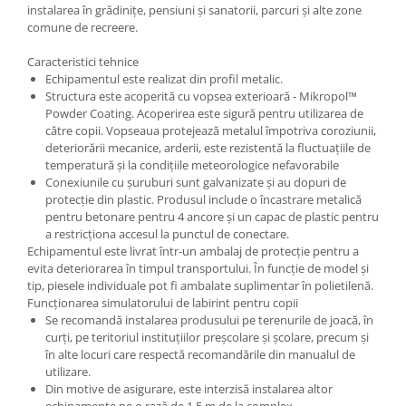
instalarea în grădinițe, pensiuni și sanatorii, parcuri și alte zone
comune de recreere.
Caracteristici tehnice
Echipamentul este realizat din profil metalic.
Structura este acoperită cu vopsea exterioară - Mikropol™
Powder Coating. Acoperirea este sigură pentru utilizarea de
către copii. Vopseaua protejează metalul împotriva coroziunii,
deteriorării mecanice, arderii, este rezistentă la fluctuațiile de
temperatură și la condițiile meteorologice nefavorabile
Conexiunile cu șuruburi sunt galvanizate și au dopuri de
protecție din plastic. Produsul include o încastrare metalică
pentru betonare pentru 4 ancore și un capac de plastic pentru
a restricționa accesul la punctul de conectare.
Echipamentul este livrat într-un ambalaj de protecție pentru a
evita deteriorarea în timpul transportului. În funcție de model și
tip, piesele individuale pot fi ambalate suplimentar în polietilenă.
Funcționarea simulatorului de labirint pentru copii
Se recomandă instalarea produsului pe terenurile de joacă, în
curți, pe teritoriul instituțiilor preșcolare și școlare, precum și
în alte locuri care respectă recomandările din manualul de
utilizare.
Din motive de asigurare, este interzisă instalarea altor