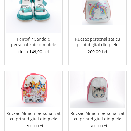
Rucsac personalizat cu
Pantofi / Sandale
print digital din piele
personalizate din piele
naturala Baby3+ - Unicorn
naturala cu print digital -
200,00 Lei
de la 149,00 Lei
Masina
Rucsac Minion personalizat
Rucsac Minion personalizat
cu print digital din piele
cu print digital din piele
naturala - Pisicuta colorata
naturala - Pisicuta cu
170,00 Lei
170,00 Lei
fundita