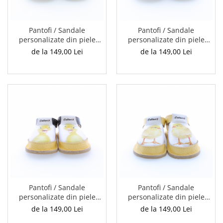
Pantofi / Sandale
Pantofi / Sandale
personalizate din piele
personalizate din piele
naturala cu print digital -
naturala cu print digital -
de la 149,00 Lei
de la 149,00 Lei
Fata mamei
Ratusca
Pantofi / Sandale
Pantofi / Sandale
personalizate din piele
personalizate din piele
naturala cu print digital -
naturala cu print digital -
de la 149,00 Lei
de la 149,00 Lei
Ratusca 2
Puiusor