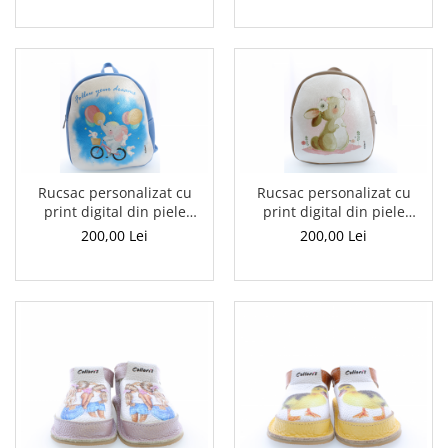
Rucsac personalizat cu
Rucsac personalizat cu
print digital din piele
print digital din piele
naturala Baby3+ - Elefantul
naturala Baby3+ - Iepuras
200,00 Lei
200,00 Lei