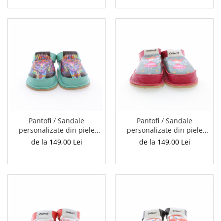
Pantofi / Sandale
Pantofi / Sandale
personalizate din piele
personalizate din piele
naturala cu print digital -
naturala cu print digital -
de la 149,00 Lei
de la 149,00 Lei
Avatar
Balerina