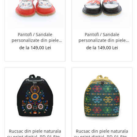
Pantofi / Sandale
Pantofi / Sandale
personalizate din piele
personalizate din piele
naturala cu print digital -
naturala cu print digital -
de la 149,00 Lei
de la 149,00 Lei
Pisicuta cu fundite
Masina vesela
Rucsac din piele naturala
Rucsac din piele naturala
cu print digital, RD-01 Etnic
cu print digital, RD-01 Etnic