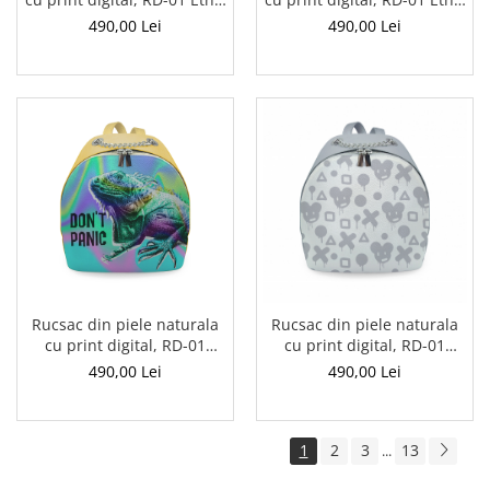
13, Negru
01
490,00 Lei
490,00 Lei
Rucsac din piele naturala
Rucsac din piele naturala
cu print digital, RD-01
cu print digital, RD-01
Iguana 01, Galben
Mickey 01-C, Gri
490,00 Lei
490,00 Lei
1
2
3
13
...