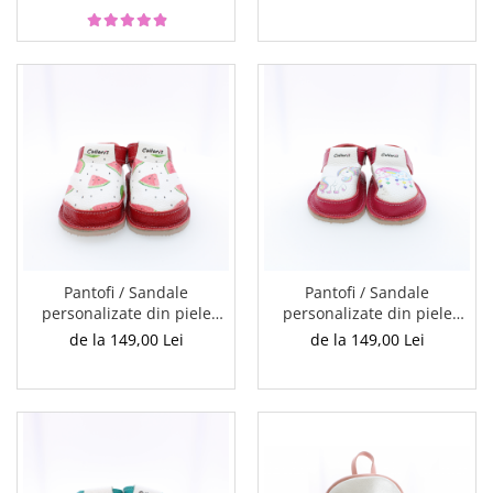
Bufnita
Buburuza
Pantofi / Sandale
Pantofi / Sandale
personalizate din piele
personalizate din piele
naturala cu print digital -
naturala cu print digital -
de la 149,00 Lei
de la 149,00 Lei
Pepene rosu
Unicorn