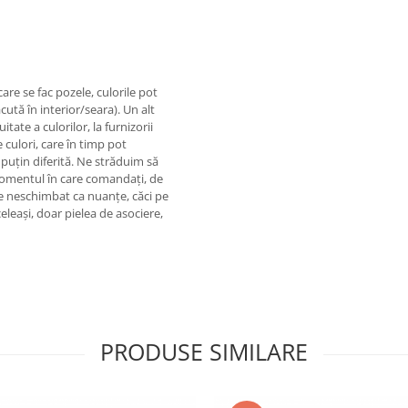
re se fac pozele, culorile pot
tă în interior/seara). Un alt
tate a culorilor, la furnizorii
 culori, care în timp pot
 puțin diferită. Ne străduim să
 momentul în care comandați, de
ne neschimbat ca nuanțe, căci pe
eleași, doar pielea de asociere,
PRODUSE SIMILARE