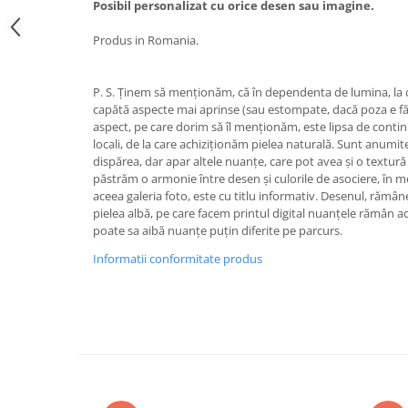
Posibil personalizat cu orice desen sau imagine.
Produs in Romania.
P. S. Ținem să menționăm, că în dependenta de lumina, la ca
capătă aspecte mai aprinse (sau estompate, dacă poza e făcu
aspect, pe care dorim să îl menționăm, este lipsa de continui
locali, de la care achiziționăm pielea naturală. Sunt anumite
dispărea, dar apar altele nuanțe, care pot avea și o textură
păstrăm o armonie între desen și culorile de asociere, în
aceea galeria foto, este cu titlu informativ. Desenul, rămâ
pielea albă, pe care facem printul digital nuanțele rămân ac
poate sa aibă nuanțe puțin diferite pe parcurs.
Informatii conformitate produs