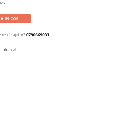
026
A IN COS
voie de ajutor?
0790669033
informatii