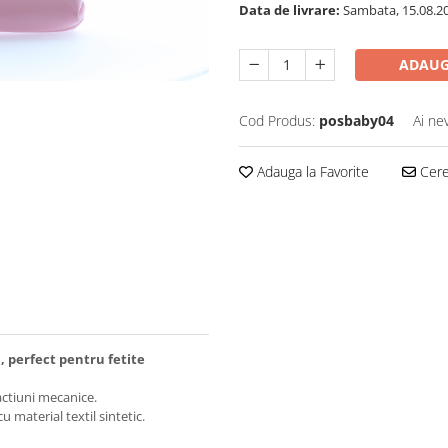
Data de livrare:
Sambata, 15.08.2
ADAUG
Cod Produs:
posbaby04
Ai ne
Adauga la Favorite
Cere 
l, perfect pentru fetite
actiuni mecanice.
 material textil sintetic.