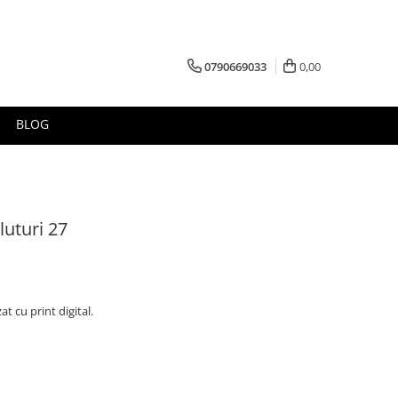
0790669033
0,00
BLOG
luturi 27
t cu print digital.