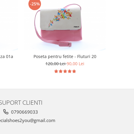
-25%
-25%
uza 01a
Poseta pentru fetite - Fluturi 20
Poseta pe
120,00 Lei
90,00 Lei
SUPORT CLIENTI
0790669033
cialshoes2you@gmail.com