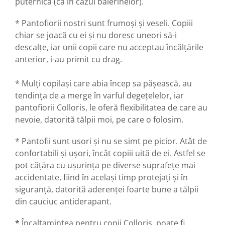
puternică (ca în cazul balerinelor).
* Pantofiorii nostri sunt frumoși și veseli. Copiii
chiar se joacă cu ei și nu doresc uneori să-i
descalțe, iar unii copii care nu acceptau încălțările
anterior, i-au primit cu drag.
* Mulți copilași care abia încep sa pășească, au
tendința de a merge în varful degețelelor, iar
pantofiorii Colloris, le oferă flexibilitatea de care au
nevoie, datorită tălpii moi, pe care o folosim.
* Pantofii sunt usori și nu se simt pe picior. Atât de
confortabili și ușori, încât copiii uită de ei. Astfel se
pot cățăra cu ușurința pe diverse suprafețe mai
accidentate, fiind în același timp protejați și în
siguranță, datorită aderenței foarte bune a tălpii
din cauciuc antiderapant.
*
Încaltamintea pentru copii Colloris, poate fi