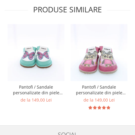
PRODUSE SIMILARE
Pantofi / Sandale
Pantofi / Sandale
personalizate din piele
personalizate din piele
naturala cu print digital -
naturala cu print digital -
de la 149,00 Lei
de la 149,00 Lei
Fluture
Bufnita
SOCIAL