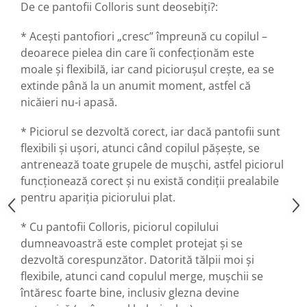
De ce pantofii Colloris sunt deosebiți?:
* Acești pantofiori „cresc” împreună cu copilul –
deoarece pielea din care îi confecționăm este
moale și flexibilă, iar cand picioruşul crește, ea se
extinde până la un anumit moment, astfel că
nicăieri nu-i apasă.
* Piciorul se dezvoltă corect, iar dacă pantofii sunt
flexibili și ușori, atunci când copilul pășește, se
antrenează toate grupele de mușchi, astfel piciorul
funcționează corect și nu există condiții prealabile
pentru apariția piciorului plat.
* Cu pantofii Colloris, piciorul copilului
dumneavoastră este complet protejat și se
dezvoltă corespunzător. Datorită tălpii moi și
flexibile, atunci cand copulul merge, mușchii se
întăresc foarte bine, inclusiv glezna devine