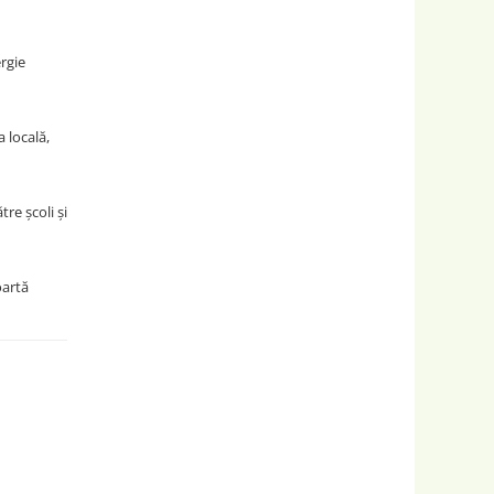
rgie
 locală,
re școli și
oartă