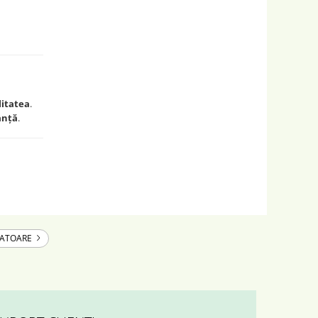
litatea
.
anță
.
MATOARE