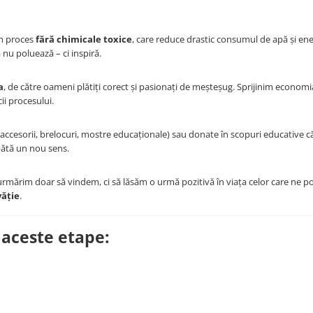
un proces
fără chimicale toxice
, care reduce drastic consumul de apă și ene
 nu poluează – ci inspiră.
a
, de către oameni plătiți corect și pasionați de meșteșug. Sprijinim economia
ii procesului.
accesorii, brelocuri, mostre educaționale) sau donate în scopuri educative căt
apătă un nou sens.
urmărim doar să vindem, ci să lăsăm o urmă pozitivă în viața celor care ne p
văție
.
 aceste etape: