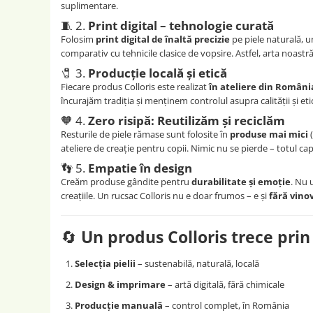
suplimentare.
🧵 2.
Print digital – tehnologie curată
Folosim
print digital de înaltă precizie
pe piele naturală, 
comparativ cu tehnicile clasice de vopsire. Astfel, arta noastră
🧷 3.
Producție locală și etică
Fiecare produs Colloris este realizat
în ateliere din Români
încurajăm tradiția și menținem controlul asupra calității și etic
🧡 4.
Zero risipă: Reutilizăm și reciclăm
Resturile de piele rămase sunt folosite în
produse mai mici
(
ateliere de creație pentru copii. Nimic nu se pierde – totul c
👣 5.
Empatie în design
Creăm produse gândite pentru
durabilitate și emoție
. Nu 
creațiile. Un rucsac Colloris nu e doar frumos – e și
fără vino
🔄
Un produs Colloris trece prin
Selecția pielii
– sustenabilă, naturală, locală
Design & imprimare
– artă digitală, fără chimicale
Producție manuală
– control complet, în România