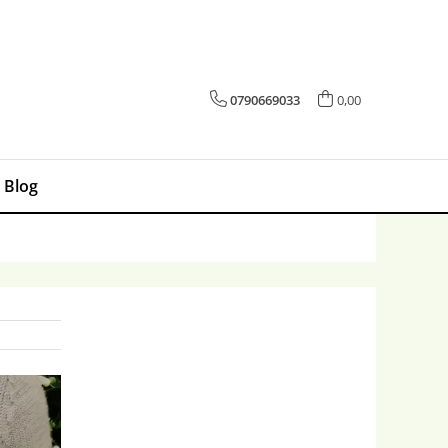
0790669033
0,00
Blog