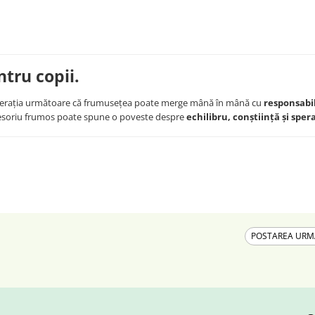
ntru copii.
generația următoare că frumusețea poate merge mână în mână cu
responsabi
cesoriu frumos poate spune o poveste despre
echilibru, conștiință și sper
POSTAREA UR