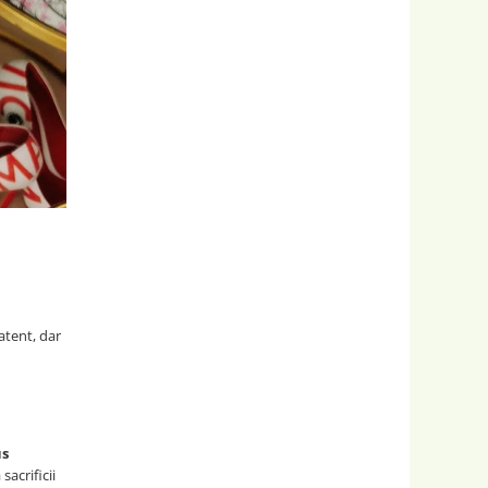
atent, dar
us
sacrificii