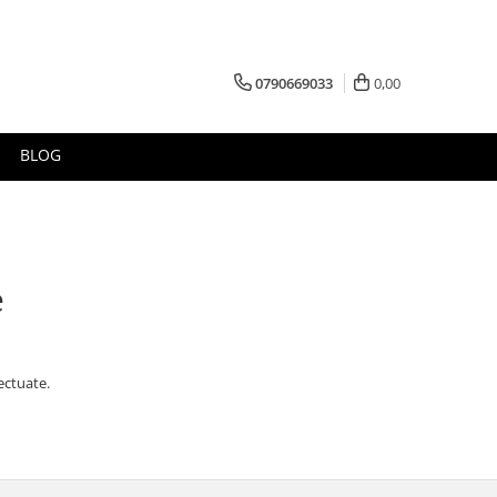
0790669033
0,00
BLOG
e
ectuate.