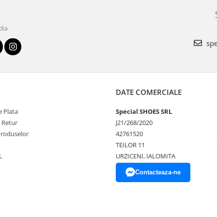
dia
spe
DATE COMERCIALE
 Plata
Special SHOES SRL
e Retur
J21/268/2020
Produselor
42761520
TEILOR 11
L
URZICENI, IALOMITA
Contacteaza-ne