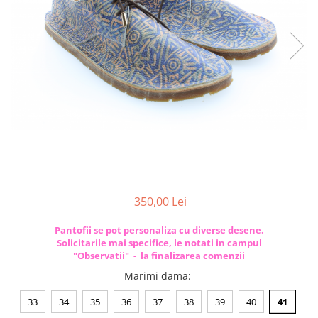
350,00 Lei
Pantofii se pot personaliza cu diverse desene.
Solicitarile mai specifice, le notati in campul
"Observatii" - la finalizarea comenzii
Marimi dama
:
33
34
35
36
37
38
39
40
41