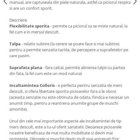
manual, are captuseala din piele naturala, astfel ca piciorul respira
si are un confort sporit.
Descriere:
Flexibilitate sporita
- permite ca piciorul sa se miste natural, la
fel cum e in mersul descult.
Talpa
- relativ subtire (la cerere se poate face si mai subtire)
pentru a permite senzatia tactila, de percepere a suprafetelor pe
care pasim.
Suprafata plana
- fara calcai, permite alinierea talpii cu partea
din fata, la fel cum este un mod natural.
Incaltamintea Colloris
- e perfecta pentru senzatia de mers
descult, si ofera libertate sporita picioarelor fara a le obosi
(aceasta senzatie nu este obtinuta de odata, fiindca e necesar un
anumit timp, pentru a reantrena anumite grupe de muschi
amortite).
Unul din cele mai importante aspecte ale incaltamintei de tip
mers descult, este a tu-ul oferit sanatatii. Deoarece picioarele
noastre beneficaza de mai multa mobilitate si devin mai
rezistente. Gleznele si muschii devin mult mai antrenati fizic.