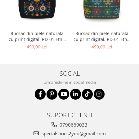
Rucsac din piele naturala
Rucsac din piele naturala
cu print digital, RD-01 Etnic
cu print digital, RD-01 Etnic
13, Negru
01
490,00 Lei
490,00 Lei
SOCIAL
Urmareste-ne in social media
SUPORT CLIENTI
0790669033
specialshoes2you@gmail.com