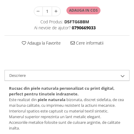
ADAUGA IN COS
Cod Produs:
D5FTG6BBM
Ai nevoie de ajutor?
0790669033
Adauga la Favorite
Cere informatii
Descriere
Rucsac din piele naturala personalizat cu print digital,
perfect pentru tinutele indraznete.
Este realizat din
piele naturala
bizonata, discret sidefata, de cea
mai buna calitate, cu imprimeu rezistent la actiuni mecanice.
Interiorul spatios este captusit cu material textil sintetic.
Manerul superior reprezinta un lant metalic elegant.
Accesoriile metalice folosite sunt de culoare argintie, de calitate
inalta.