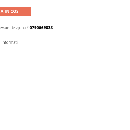
A IN COS
nevoie de ajutor?
0790669033
informatii