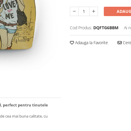
ADAUG
Cod Produs:
DQFTG6BBM
Ai 
Adauga la Favorite
Cere 
l, perfect pentru tinutele
 de cea mai buna calitate, cu