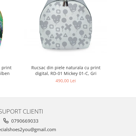
 print
Rucsac din piele naturala cu print
Rucsac 
alben
digital, RD-01 Mickey 01-C, Gri
digit
490,00 Lei
SUPORT CLIENTI
0790669033
cialshoes2you@gmail.com