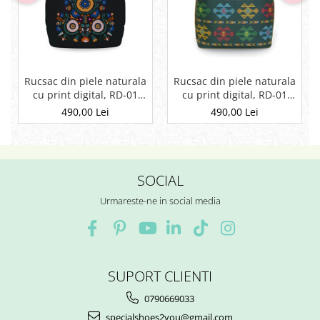
Rucsac din piele naturala
Rucsac din piele naturala
cu print digital, RD-01
cu print digital, RD-01
Etnic 13, Negru
Etnic 01
490,00 Lei
490,00 Lei
SOCIAL
Urmareste-ne in social media
SUPORT CLIENTI
0790669033
specialshoes2you@gmail.com