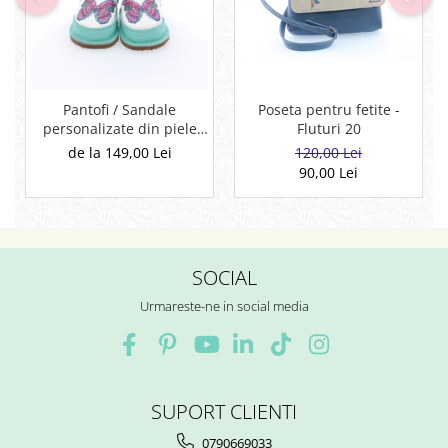
Pantofi / Sandale
Poseta pentru fetite -
personalizate din piele
Fluturi 20
naturala cu print digital -
de la 149,00 Lei
120,00 Lei
Fluture
90,00 Lei
SOCIAL
Urmareste-ne in social media
SUPORT CLIENTI
0790669033