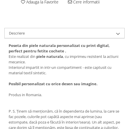
Adauga la Favorite
Cere informatii
Descriere
Poseta din piele naturala personalizat cu print digital,
perfect pentru fetite cochete .
Este realizat din
piele naturala
, cu imprimeu rezistent la actiuni
mecanice.
Interiorul impartit in intr-un compartiment - este captusit cu
material textil sintetic.
Posibil personalizat cu orice desen sau imagine.
Produs in Romania.
P. S. Ținem să menționăm, că în dependenta de lumina, la care se
fac pozele, culorile pot capătă aspecte mai aprinse (sau
estompate, dacă poza e făcută în interior/seara). Un alt aspect, pe
care dorim să îl menționăm, este lipsa de continuitate a culorilor,