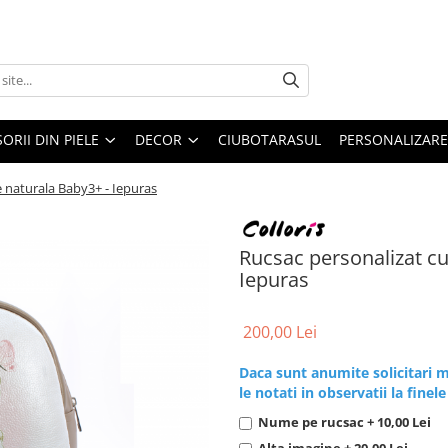
ORII DIN PIELE
DECOR
CIUBOTARASUL
PERSONALIZARE
le naturala Baby3+ - Iepuras
Rucsac personalizat cu 
Iepuras
200,00 Lei
Daca sunt anumite solicitari m
le notati in observatii la finel
Nume pe rucsac + 10,00 Lei
Alta imagine + 20,00 Lei