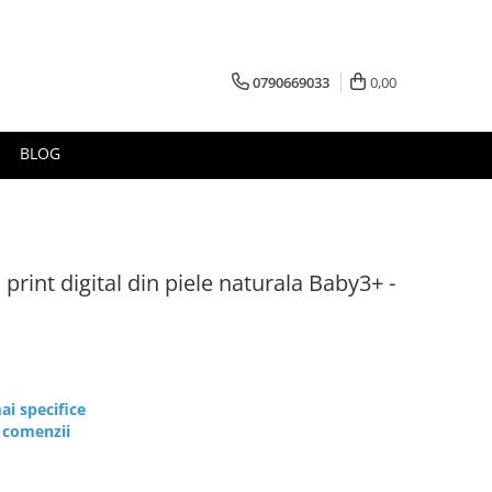
0790669033
0,00
BLOG
print digital din piele naturala Baby3+ -
ai specifice
e comenzii