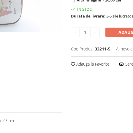
IN STOC
Durata de livrare:
3-5 zile lucrato
ADAUG
Cod Produs:
33211-5
Ai nevoie
Adauga la Favorite
Cere 
h 27cm