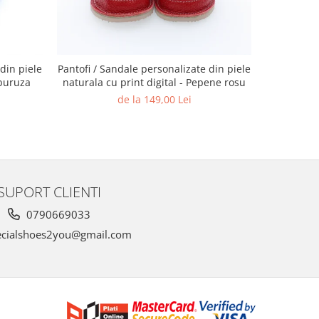
din piele
Pantofi / Sandale personalizate din piele
Pantofi / S
uburuza
naturala cu print digital - Pepene rosu
natural
de la 149,00 Lei
SUPORT CLIENTI
0790669033
cialshoes2you@gmail.com