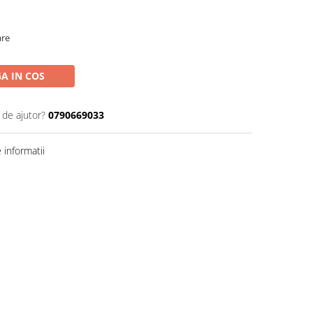
are
A IN COS
 de ajutor?
0790669033
informatii