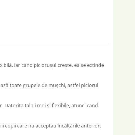
ibilă, iar cand picioruşul crește, ea se extinde
nează toate grupele de mușchi, astfel piciorul
Datorită tălpii moi și flexibile, atunci cand
nii copii care nu acceptau încălțările anterior,