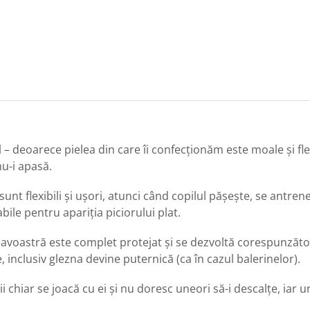
 – deoarece pielea din care îi confecționăm este moale și flex
nu-i apasă.
 sunt flexibili și ușori, atunci când copilul pășește, se antre
bile pentru apariția piciorului plat.
eavoastră este complet protejat și se dezvoltă corespunzător. 
 inclusiv glezna devine puternică (ca în cazul balerinelor).
ii chiar se joacă cu ei și nu doresc uneori să-i descalțe, iar u