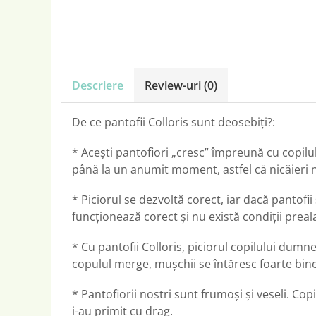
Descriere
Review-uri
(0)
De ce pantofii Colloris sunt deosebiți?:
* Acești pantofiori „cresc” împreună cu copilul
până la un anumit moment, astfel că nicăieri 
* Piciorul se dezvoltă corect, iar dacă pantofii
funcționează corect și nu există condiții preala
* Cu pantofii Colloris, piciorul copilului dumn
copulul merge, mușchii se întăresc foarte bine,
* Pantofiorii nostri sunt frumoși și veseli. Copi
i-au primit cu drag.