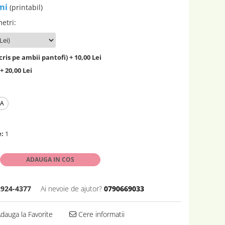
mi
(printabil)
metri
:
ris pe ambii pantofi) + 10,00 Lei
+ 20,00 Lei
EA
e:
1
ADAUGA IN COS
2924-4377
Ai nevoie de ajutor?
0790669033
dauga la Favorite
Cere informatii