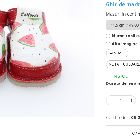
Ghid de mari
Masuri in centi
Nume copil (sc
Alta imagine. 
SANDALE
NOTATI CULOAR
IN STOC
Durata de livrar
Cod Produs:
C5-
A