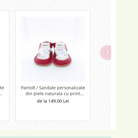
te
Pantofi / Sandale personalizate
Pantofi / Sandale
din piele naturala cu print
din piele natur
digital - Unicorn
digital - 
de la 149,00 Lei
de la 149,