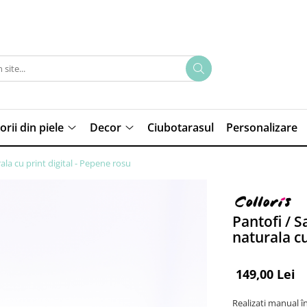
rii din piele
Decor
Ciubotarasul
Personalizare
ala cu print digital - Pepene rosu
Pantofi / S
naturala cu
149,00 Lei
Realizați manual 