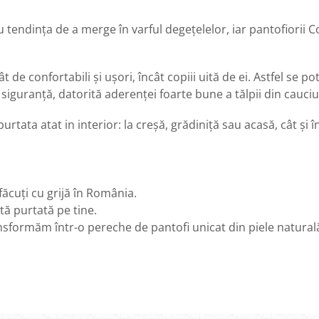
 tendința de a merge în varful degețelelor, iar pantofiorii Col
ât de confortabili și ușori, încât copiii uită de ei. Astfel se
în siguranță, datorită aderenței foarte bune a tălpii din cauc
rtata atat in interior: la creșă, grădiniță sau acasă, cât și în
 făcuți cu grijă în România.
tă purtată pe tine.
transformăm într-o pereche de pantofi unicat din piele natural