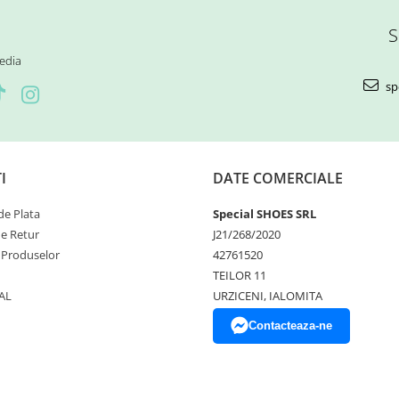
S
edia
sp
I
DATE COMERCIALE
e Plata
Special SHOES SRL
de Retur
J21/268/2020
 Produselor
42761520
TEILOR 11
AL
URZICENI, IALOMITA
Contacteaza-ne