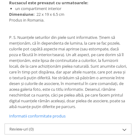
Rucsacul este prevazut cu urmatoarele:
un compartiment interior
Dimensiune:
22 x 19 x 6.5 cm
Produs in Romania.
P. S. Nuanțele seturilor din piele sunt informative. Ținem să
menționăm, că în dependenta de lumina, la care se fac pozele,
culorile pot capătă aspecte mai aprinse (sau estompate, dacă
poza e făcută în interior/seara). Un alt aspect, pe care dorim să îl
menționăm, este lipsa de continuitate a culorilor, la furnizorii
locali, de la care achiziționăm pielea naturală. Sunt anumite culori,
care în timp pot dispărea, dar apar altele nuanțe, care pot avea și
o textură puțin diferită. Ne străduim să păstrăm o armonie între
desen și culorile de asociere, în momentul în care comandați, de
aceea galeria foto, este cu titlu informativ. Desenul, rămâne
neschimbat ca nuanțe, căci pe pielea albă, pe care facem printul
digital nuanțele rămân aceleași, doar pielea de asociere, poate sa
aibă nuanțe puțin diferite pe parcurs.
Informatii conformitate produs
Review-uri
(0)