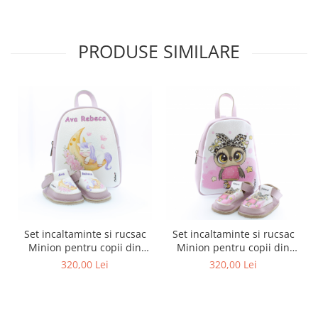
PRODUSE SIMILARE
Set incaltaminte si rucsac
Set incaltaminte si rucsac
Minion pentru copii din
Minion pentru copii din
piele naturala personalizat
piele naturala personalizat
320,00 Lei
320,00 Lei
cu print digital (exemplu)
cu print digital (exemplu)