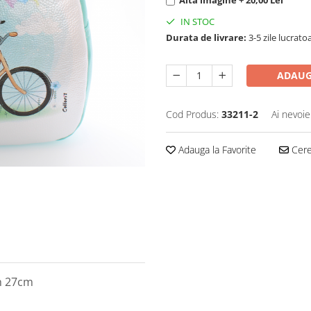
IN STOC
Durata de livrare:
3-5 zile lucrato
ADAUG
Cod Produs:
33211-2
Ai nevoie
Adauga la Favorite
Cere 
h 27cm