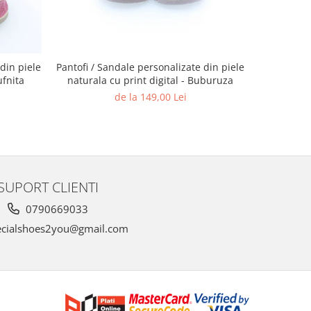
din piele
Pantofi / Sandale personalizate din piele
Pantofi / S
ufnita
naturala cu print digital - Buburuza
naturala c
de la 149,00 Lei
SUPORT CLIENTI
0790669033
cialshoes2you@gmail.com