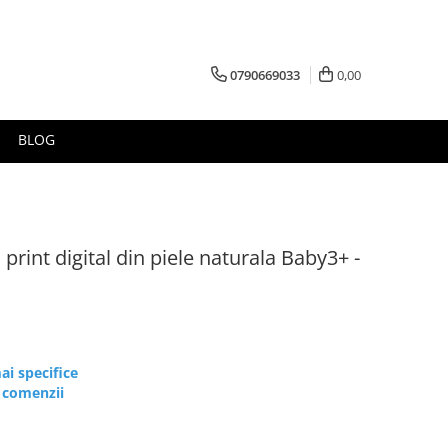
0790669033
0,00
BLOG
print digital din piele naturala Baby3+ -
ai specifice
e comenzii