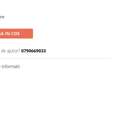
are
A IN COS
 de ajutor?
0790669033
informatii