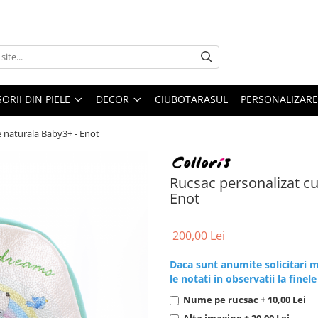
ORII DIN PIELE
DECOR
CIUBOTARASUL
PERSONALIZARE
le naturala Baby3+ - Enot
Rucsac personalizat cu 
Enot
200,00 Lei
Daca sunt anumite solicitari m
le notati in observatii la finel
Nume pe rucsac + 10,00 Lei
Alta imagine + 20,00 Lei