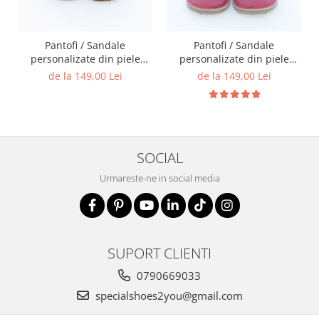
Pantofi / Sandale
Pantofi / Sandale
personalizate din piele
personalizate din piele
naturala cu print digital -
naturala cu print digital -
de la 149,00 Lei
de la 149,00 Lei
Fluture
Bufnita
SOCIAL
Urmareste-ne in social media
SUPORT CLIENTI
0790669033
specialshoes2you@gmail.com