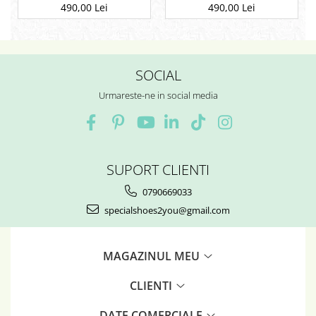
Etnic 13, Negru
Etnic 01
490,00 Lei
490,00 Lei
SOCIAL
Urmareste-ne in social media
SUPORT CLIENTI
0790669033
specialshoes2you@gmail.com
MAGAZINUL MEU
CLIENTI
DATE COMERCIALE