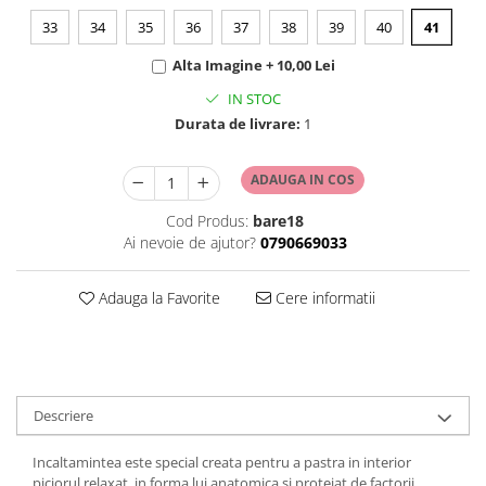
33
34
35
36
37
38
39
40
41
Alta Imagine + 10,00 Lei
IN STOC
Durata de livrare:
1
ADAUGA IN COS
Cod Produs:
bare18
Ai nevoie de ajutor?
0790669033
Adauga la Favorite
Cere informatii
Descriere
Incaltamintea este special creata pentru a pastra in interior
piciorul relaxat, in forma lui anatomica si protejat de factorii