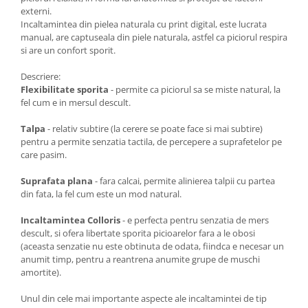
externi.
Incaltamintea din pielea naturala cu print digital, este lucrata
manual, are captuseala din piele naturala, astfel ca piciorul respira
si are un confort sporit.
Descriere:
Flexibilitate sporita
- permite ca piciorul sa se miste natural, la
fel cum e in mersul descult.
Talpa
- relativ subtire (la cerere se poate face si mai subtire)
pentru a permite senzatia tactila, de percepere a suprafetelor pe
care pasim.
Suprafata plana
- fara calcai, permite alinierea talpii cu partea
din fata, la fel cum este un mod natural.
Incaltamintea Colloris
- e perfecta pentru senzatia de mers
descult, si ofera libertate sporita picioarelor fara a le obosi
(aceasta senzatie nu este obtinuta de odata, fiindca e necesar un
anumit timp, pentru a reantrena anumite grupe de muschi
amortite).
Unul din cele mai importante aspecte ale incaltamintei de tip