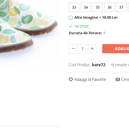
33
34
35
36
37
Alta Imagine + 10,00 Lei
IN STOC
Durata de livrare:
1
ADAUG
Cod Produs:
bare72
Ai nevoie 
Adauga la Favorite
Cere 