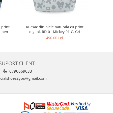
 print
Rucsac din piele naturala cu print
Rucsac 
alben
digital, RD-01 Mickey 01-C, Gri
digit
490,00 Lei
SUPORT CLIENTI
0790669033
cialshoes2you@gmail.com