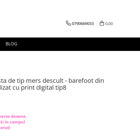
0790669033
0,00
BLOG
ta de tip mers descult - barefoot din
zat cu print digital tip8
iverse desene.
tati in campul
menzii