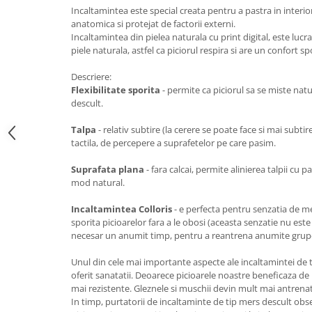
Incaltamintea este special creata pentru a pastra in interior 
anatomica si protejat de factorii externi.
Incaltamintea din pielea naturala cu print digital, este luc
piele naturala, astfel ca piciorul respira si are un confort spo
Descriere:
Flexibilitate sporita
- permite ca piciorul sa se miste natu
descult.
Talpa
- relativ subtire (la cerere se poate face si mai subt
tactila, de percepere a suprafetelor pe care pasim.
Suprafata plana
- fara calcai, permite alinierea talpii cu p
mod natural.
Incaltamintea Colloris
- e perfecta pentru senzatia de mer
sporita picioarelor fara a le obosi (aceasta senzatie nu est
necesar un anumit timp, pentru a reantrena anumite grup
Unul din cele mai importante aspecte ale incaltamintei de t
oferit sanatatii. Deoarece picioarele noastre beneficaza de
mai rezistente. Gleznele si muschii devin mult mai antrenati 
In timp, purtatorii de incaltaminte de tip mers descult obs