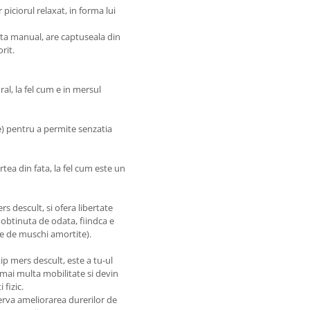
piciorul relaxat, in forma lui
rata manual, are captuseala din
rit.
ral, la fel cum e in mersul
ire) pentru a permite senzatia
artea din fata, la fel cum este un
s descult, si ofera libertate
e obtinuta de odata, fiindca e
e de muschi amortite).
ip mers descult, este a tu-ul
 mai multa mobilitate si devin
fizic.
erva ameliorarea durerilor de