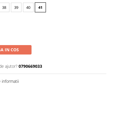
38
39
40
41
A IN COS
de ajutor?
0790669033
informatii