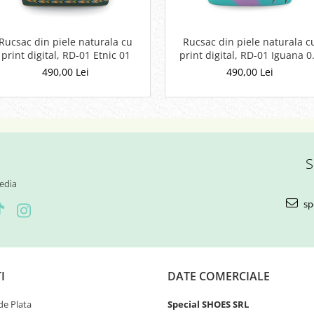
Rucsac din piele naturala cu
Rucsac din piele naturala c
print digital, RD-01 Etnic 01
print digital, RD-01 Iguana 0
Galben
490,00 Lei
490,00 Lei
S
edia
sp
I
DATE COMERCIALE
e Plata
Special SHOES SRL