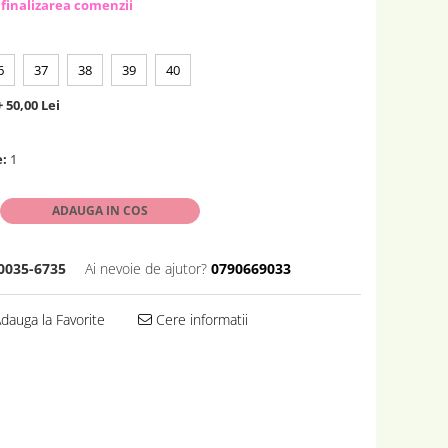
 finalizarea comenzii
6
37
38
39
40
 50,00 Lei
e:
1
ADAUGA IN COS
0035-6735
Ai nevoie de ajutor?
0790669033
dauga la Favorite
Cere informatii