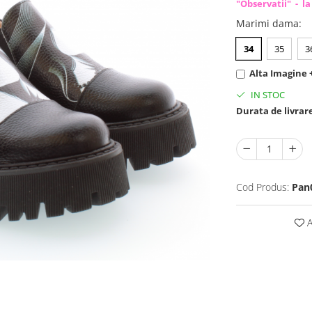
"Observatii" - la
Marimi dama
:
34
35
3
Alta Imagine +
IN STOC
Durata de livrar
Cod Produs:
Pan
A