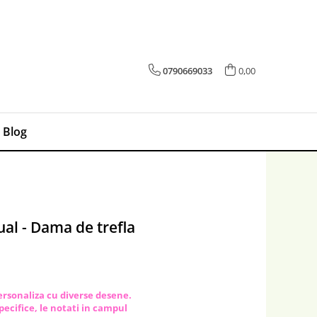
0790669033
0,00
Blog
ual - Dama de trefla
personaliza cu diverse desene.
specifice, le notati in campul