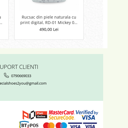
u
Rucsac din piele naturala cu
Rucsac din piel
1,
print digital, RD-01 Mickey 01-
print digital, RD
C, Gri
Galb
490,00 Lei
490,00 
UPORT CLIENTI
0790669033
ecialshoes2you@gmail.com