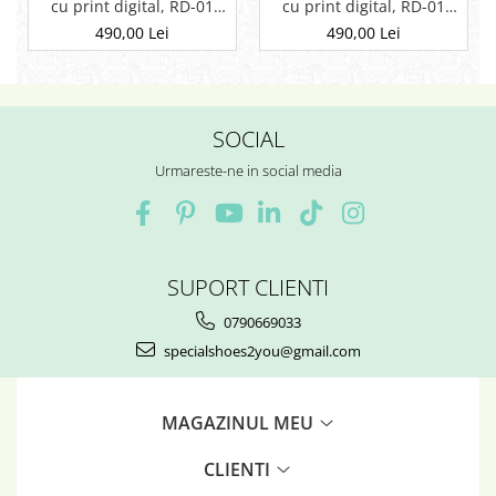
cu print digital, RD-01
cu print digital, RD-01
Etnic 13, Negru
Etnic 01
490,00 Lei
490,00 Lei
SOCIAL
Urmareste-ne in social media
SUPORT CLIENTI
0790669033
specialshoes2you@gmail.com
MAGAZINUL MEU
CLIENTI