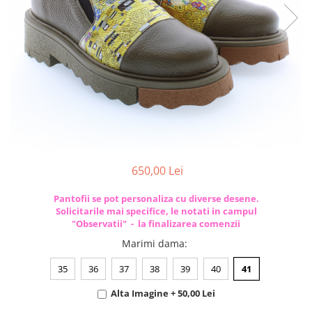
650,00 Lei
Pantofii se pot personaliza cu diverse desene.
Solicitarile mai specifice, le notati in campul
"Observatii" - la finalizarea comenzii
Marimi dama
:
35
36
37
38
39
40
41
Alta Imagine + 50,00 Lei