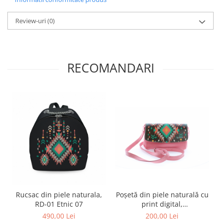
Review-uri
(0)
RECOMANDARI
Rucsac din piele naturala,
Poșetă din piele naturală cu
RD-01 Etnic 07
print digital,
m20_mini_etnic39
490,00 Lei
200,00 Lei