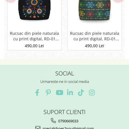
Rucsac din piele naturala
Rucsac din piele naturala
cu print digital, RD-01
cu print digital, RD-01
Etnic 13, Negru
Etnic 01
490,00 Lei
490,00 Lei
SOCIAL
Urmareste-ne in social media
SUPORT CLIENTI
0790669033
specialshoes2you@gmail.com