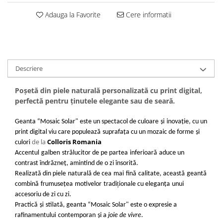
Adauga la Favorite
Cere informatii
Descriere
Poșetă din piele naturală personalizată cu print digital,
perfectă pentru ținutele elegante sau de seară.
Geanta “Mosaic Solar" este un spectacol de culoare
și
inovație, cu un
print digital viu care populează
suprafața cu un mozaic de forme
și
de la
Colloris Romania
culori
Accentul
galben
strălucitor de pe partea
inferioară
aduce un
contrast îndrăzneț, amintind de o zi însorită.
Realizată din piele
naturală de cea
mai
fină
calitate, această
geantă
ț
combină
frumusețea
motivelor
tradi
ionale cu eleganța
unui
accesoriu de zi cu zi.
Practică
și
stilată, geanta “Mosaic Solar" este o expresie a
rafinamentului
contemporan
și a
joie de vivre
.