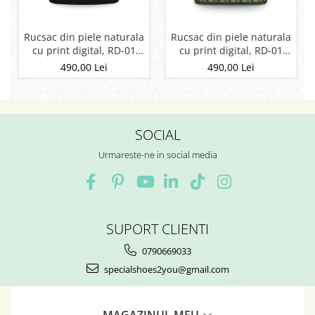
Rucsac din piele naturala
Rucsac din piele naturala
cu print digital, RD-01
cu print digital, RD-01
Etnic 13, Negru
Etnic 01
490,00 Lei
490,00 Lei
SOCIAL
Urmareste-ne in social media
SUPORT CLIENTI
0790669033
specialshoes2you@gmail.com