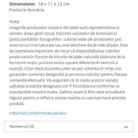
Dimensiune:
18 x 11 x 12 cm
Produs în România.
Notă:
Imaginile produselor noastre din piele sunt reprezentative și
servesc drept ghid vizual. Datorită variațiilor de iluminare și
particularităților fotografiilor, culorile reale ale produselor pot
avea tonuri mai saturate sau mai deschise decât cele afișate. Este
de asemenea important de notat că disponibilitatea culorilor
poate varia în funcție de loturile de piele naturală obținute de la
furnizorii noștri, putând exista ușoare diferențe în textură și
nuanță. Chiar dacă anumite culori se pot schimba în timp, noi
garantăm coerența designului și armonia culorilor pentru fiecare
comandă efectuată. Vă asigurăm că, în ciuda acestor variații,
calitatea și esența designului vor fi întotdeauna conforme cu
standardele noastre înalte. Galeria noastră foto este actualizată
regulat pentru a reflecta aceste nuanțe cu cea mai mare precizie
posibilă.
Informatii conformitate produs
Review-uri
(0)