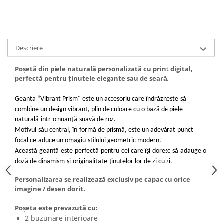
Descriere
Poșetă din piele naturală personalizată cu print digital,
perfectă pentru ținutele elegante sau de seară.
Geanta “Vibrant Prism" este un accesoriu care îndrăznește
să
combine un design vibrant, plin de culoare cu o bază de piele
naturală
într-o nuanță
suavă de roz.
Motivul
său central, în
formă de prismă, este un adevărat
punct
focal ce
aduce un omagiu
stilului geometric modern.
Această
geantă
este
perfectă
pentru
cei care își
doresc
să
adauge o
doză de dinamism
și
originalitate
ținutelor lor de zi cu zi.
Personalizarea se realizează exclusiv pe capac cu orice
imagine / desen dorit.
Poșeta este prevazută cu:
2 buzunare interioare