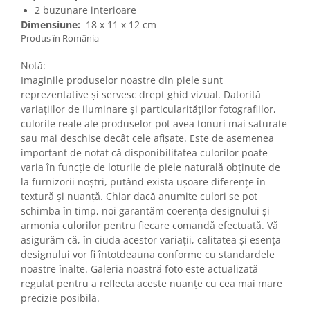
2 buzunare interioare
Dimensiune:
18 x 11 x 12 cm
Produs în România
Notă:
Imaginile produselor noastre din piele sunt
reprezentative și servesc drept ghid vizual. Datorită
variațiilor de iluminare și particularităților fotografiilor,
culorile reale ale produselor pot avea tonuri mai saturate
sau mai deschise decât cele afișate. Este de asemenea
important de notat că disponibilitatea culorilor poate
varia în funcție de loturile de piele naturală obținute de
la furnizorii noștri, putând exista ușoare diferențe în
textură și nuanță. Chiar dacă anumite culori se pot
schimba în timp, noi garantăm coerența designului și
armonia culorilor pentru fiecare comandă efectuată. Vă
asigurăm că, în ciuda acestor variații, calitatea și esența
designului vor fi întotdeauna conforme cu standardele
noastre înalte. Galeria noastră foto este actualizată
regulat pentru a reflecta aceste nuanțe cu cea mai mare
precizie posibilă.