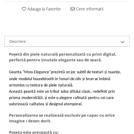
Adauga la Favorite
Cere informatii
Descriere
Poșetă din piele naturală personalizată cu print digital,
perfectă pentru ținutele elegante sau de seară.
Geanta
“Moss Elegance"
prezintă un joc
subtil de texturi
și
nuanțe,
unde
modelul houndstooth în
tonuri de oliv
și
brun se îmbină
armonios cu textura de piele
naturală.
Această
geantă
este un tribut
adus
stilului
clasic, redefinit
prin
prisma
modernității, și
este o alegere
rafinată
pentru
cei care
valorizează
calitatea
și
designul atemporal.
Personalizarea se realizează exclusiv pe capac cu orice
imagine / desen dorit.
Poșeta este prevazută cu: