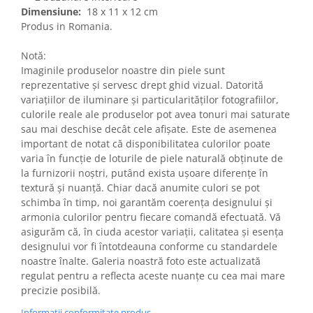
Dimensiune:
18 x 11 x 12 cm
Produs in Romania.
Notă:
Imaginile produselor noastre din piele sunt
reprezentative și servesc drept ghid vizual. Datorită
variațiilor de iluminare și particularităților fotografiilor,
culorile reale ale produselor pot avea tonuri mai saturate
sau mai deschise decât cele afișate. Este de asemenea
important de notat că disponibilitatea culorilor poate
varia în funcție de loturile de piele naturală obținute de
la furnizorii noștri, putând exista ușoare diferențe în
textură și nuanță. Chiar dacă anumite culori se pot
schimba în timp, noi garantăm coerența designului și
armonia culorilor pentru fiecare comandă efectuată. Vă
asigurăm că, în ciuda acestor variații, calitatea și esența
designului vor fi întotdeauna conforme cu standardele
noastre înalte. Galeria noastră foto este actualizată
regulat pentru a reflecta aceste nuanțe cu cea mai mare
precizie posibilă.
Informatii conformitate produs