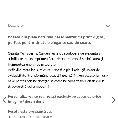
Descriere
Poseta din piele naturala personalizat cu print digital,
perfect pentru tinutele elegante sau de seara.
Geanta “Whispering Garden" este o capodoperă de eleganță
și
subtilitate, cu un imprimeu floral delicat
ce
evocă
seninătatea
și
frumusețea
unei
grădini secrete.
Reflexiile
metalice
și
textura
luxoasă a pielii
adaugă un aer de
exclusivitate, transformând
această
geantă
într-un accesoriu must-
have pentru
oricine
dorește
să combine romantismul
clasic cu un
strop de strălucire
modernă.
Personalizarea se realizează exclusiv pe capac cu orice
imagine / desen dorit.
Poșeta este prevazută cu:
2 buzunare interioare