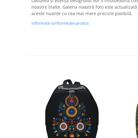
calitatea și esența designului vor fi întotdeauna c
noastre înalte. Galeria noastră foto este actualizată
aceste nuanțe cu cea mai mare precizie posibilă.
Informatii conformitate produs