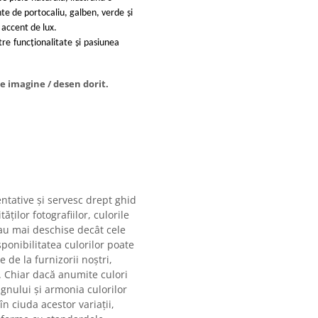
nte de portocaliu, galben, verde
și
accent de lux.
tre
funcționalitate
și
pasiunea
e imagine / desen dorit.
ntative și servesc drept ghid
ăților fotografiilor, culorile
sau mai deschise decât cele
ponibilitatea culorilor poate
e de la furnizorii noștri,
. Chiar dacă anumite culori
gnului și armonia culorilor
n ciuda acestor variații,