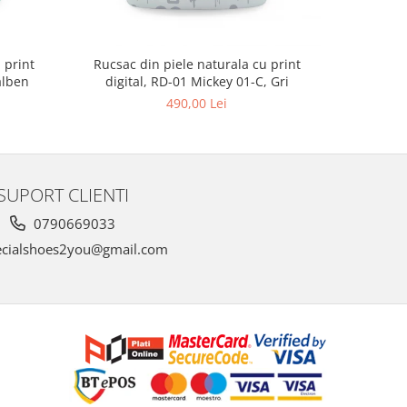
 print
Rucsac din piele naturala cu print
Rucsac 
alben
digital, RD-01 Mickey 01-C, Gri
digit
490,00 Lei
SUPORT CLIENTI
0790669033
cialshoes2you@gmail.com