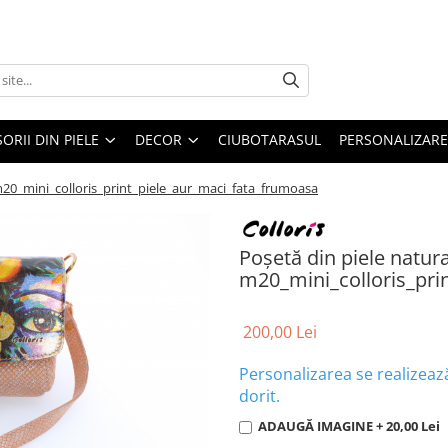
ORII DIN PIELE
DECOR
CIUBOTARASUL
PERSONALIZARE
, m20_mini_colloris_print_piele_aur_maci_fata_frumoasa
Poșetă din piele natural
m20_mini_colloris_pri
200,00 Lei
Personalizarea se realizeaz
dorit.
ADAUGĂ IMAGINE + 20,00 Lei