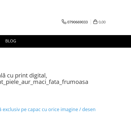
0790669033
0,00
BLOG
ă cu print digital,
nt_piele_aur_maci_fata_frumoasa
ă exclusiv pe capac cu orice imagine / desen