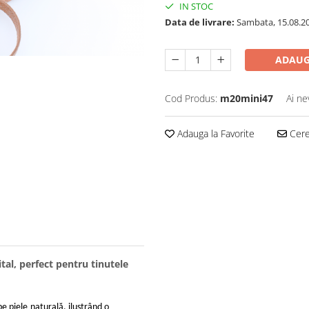
IN STOC
Data de livrare:
Sambata, 15.08.2
ADAUG
Cod Produs:
m20mini47
Ai ne
Adauga la Favorite
Cere 
tal, perfect pentru tinutele
pe piele
naturală, ilustrând o