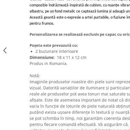
compoziție
îndrăzneață
inspirată de cubism, cu nuanțe
vibra
albastru, pe un fond metalic
ce
captează lumina și
adaugă un 
Această
geantă
este o expresie a artei
purtabile, o fuziune
în
pentru
frumos.
Personalizarea se realizează exclusiv pe capac cu oric
Poșeta este prevazută cu:
2 buzunare interioare
Dimensiune:
18 x 11 x 12 cm
Produs in Romania.
Notă:
Imaginile produselor noastre din piele sunt repreze
vizual. Datorită variațiilor de iluminare și particularit
reale ale produselor pot avea tonuri mai saturate 
afișate. Este de asemenea important de notat că dis
varia în funcție de loturile de piele naturală obținut
putând exista ușoare diferențe în textură și nuanță
se pot schimba în timp, noi garantăm coerența desi
pentru fiecare comandă efectuată. Vă asigurăm că, î