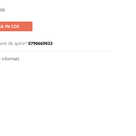
026
A IN COS
voie de ajutor?
0790669033
informatii