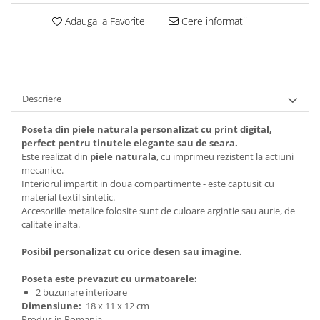
Adauga la Favorite
Cere informatii
Descriere
Poseta din piele naturala personalizat cu print digital,
perfect pentru tinutele elegante sau de seara.
Este realizat din
piele naturala
, cu imprimeu rezistent la actiuni
mecanice.
Interiorul impartit in doua compartimente - este captusit cu
material textil sintetic.
Accesoriile metalice folosite sunt de culoare argintie sau aurie, de
calitate inalta.
Posibil personalizat cu orice desen sau imagine.
Poseta este prevazut cu urmatoarele:
2 buzunare interioare
Dimensiune:
18 x 11 x 12 cm
Produs in Romania.