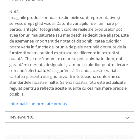
Notă:
Imaginile produselor noastre din piele sunt reprezentative și
servesc drept ghid vizual. Datorită variațiilor de iluminare și
particularităților fotografiilor, culorile reale ale produselor pot
avea tonuri mai saturate sau mai deschise decât cele afișate. Este
de asemenea important de notat că disponibilitatea culorilor
poate varia în funcție de loturile de piele naturală obținute de la
furnizorii noștri, putând exista ușoare diferențe în textură și
nuanță. Chiar dacă anumite culori se pot schimba în timp, noi
garantăm coerența designului și armonia culorilor pentru fiecare
comandă efectuată. Vă asigurăm că, în ciuda acestor variații,
calitatea și esența designului vor fi întotdeauna conforme cu
standardele noastre înalte. Galeria noastră foto este actualizată
regulat pentru a reflecta aceste nuanțe cu cea mai mare precizie
posibilă.
Informatii conformitate produs
Review-uri
(0)