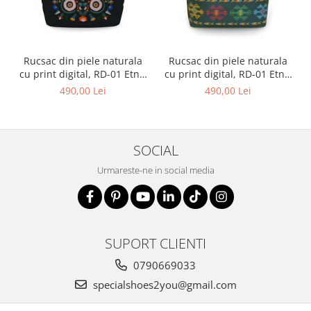
Rucsac din piele naturala
Rucsac din piele naturala
cu print digital, RD-01 Etnic
cu print digital, RD-01 Etnic
13, Negru
01
490,00 Lei
490,00 Lei
SOCIAL
Urmareste-ne in social media
SUPORT CLIENTI
0790669033
specialshoes2you@gmail.com