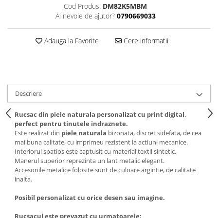
Cod Produs:
DM82K5MBM
Ai nevoie de ajutor?
0790669033
Adauga la Favorite
Cere informatii
Descriere
Rucsac din piele naturala personalizat cu print digital,
perfect pentru tinutele indraznete.
Este realizat din
piele naturala
bizonata, discret sidefata, de cea
mai buna calitate, cu imprimeu rezistent la actiuni mecanice.
Interiorul spatios este captusit cu material textil sintetic.
Manerul superior reprezinta un lant metalic elegant.
Accesoriile metalice folosite sunt de culoare argintie, de calitate
inalta.
Posibil personalizat cu orice desen sau imagine.
Rucsacul este prevazut cu urmatoarele: