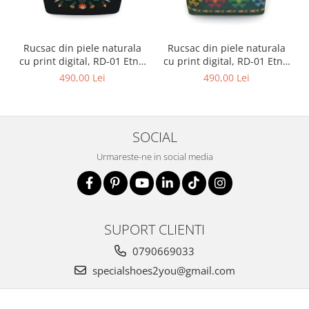
Rucsac din piele naturala
Rucsac din piele naturala
cu print digital, RD-01 Etnic
cu print digital, RD-01 Etnic
13, Negru
01
490,00 Lei
490,00 Lei
SOCIAL
Urmareste-ne in social media
SUPORT CLIENTI
0790669033
specialshoes2you@gmail.com