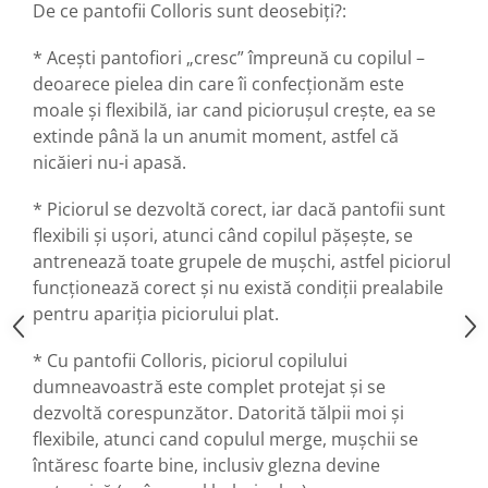
De ce pantofii Colloris sunt deosebiți?:
* Acești pantofiori „cresc” împreună cu copilul –
deoarece pielea din care îi confecționăm este
moale și flexibilă, iar cand picioruşul crește, ea se
extinde până la un anumit moment, astfel că
nicăieri nu-i apasă.
* Piciorul se dezvoltă corect, iar dacă pantofii sunt
flexibili și ușori, atunci când copilul pășește, se
antrenează toate grupele de mușchi, astfel piciorul
funcționează corect și nu există condiții prealabile
pentru apariția piciorului plat.
* Cu pantofii Colloris, piciorul copilului
dumneavoastră este complet protejat și se
dezvoltă corespunzător. Datorită tălpii moi și
flexibile, atunci cand copulul merge, mușchii se
întăresc foarte bine, inclusiv glezna devine