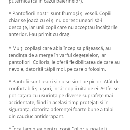
puternică (ca în cazul balerinelor).
* Pantofiorii nostri sunt frumoși și veseli. Copiii
chiar se joacă cu ei și nu doresc uneori să-i
descalțe, iar unii copii care nu acceptau încălțările
anterior, i-au primit cu drag.
* Mulți copilași care abia încep sa pășească, au
tendința de a merge în varful degețelelor, iar
pantofiorii Colloris, le oferă flexibilitatea de care au
nevoie, datorită tălpii moi, pe care o folosim.
* Pantofii sunt usori și nu se simt pe picior. Atât de
confortabili și ușori, încât copiii uită de ei. Astfel se
pot cățăra cu ușurința pe diverse suprafețe mai
accidentate, fiind în același timp protejați și în
siguranță, datorită aderenței foarte bune a tălpii
din cauciuc antiderapant.
*
Încaltamintea pentru copii Colloris, poate fi