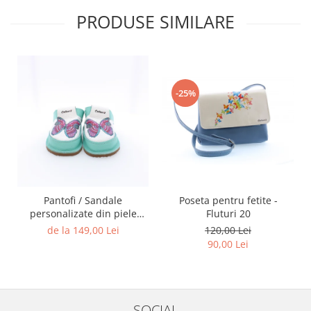
PRODUSE SIMILARE
-25%
Pantofi / Sandale
Poseta pentru fetite -
personalizate din piele
Fluturi 20
naturala cu print digital -
de la 149,00 Lei
120,00 Lei
Fluture
90,00 Lei
SOCIAL