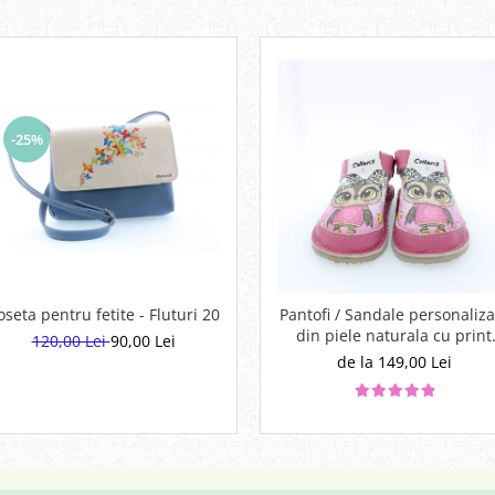
-25%
oseta pentru fetite - Fluturi 20
Pantofi / Sandale personaliza
din piele naturala cu print
120,00 Lei
90,00 Lei
digital - Bufnita
de la 149,00 Lei