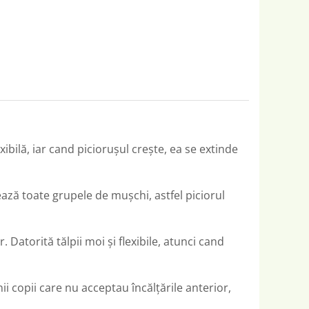
ibilă, iar cand picioruşul crește, ea se extinde
nează toate grupele de mușchi, astfel piciorul
Datorită tălpii moi și flexibile, atunci cand
nii copii care nu acceptau încălțările anterior,