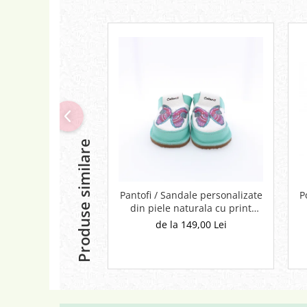
Produse similare
Pantofi / Sandale personalizate
P
din piele naturala cu print
digital - Fluture
de la 149,00 Lei