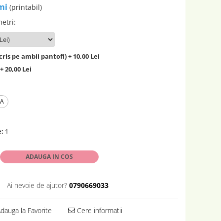
mi
(printabil)
metri
:
ris pe ambii pantofi) + 10,00 Lei
+ 20,00 Lei
EA
e:
1
ADAUGA IN COS
Ai nevoie de ajutor?
0790669033
dauga la Favorite
Cere informatii