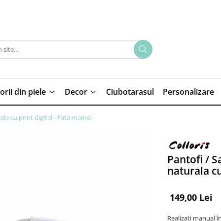
rii din piele
Decor
Ciubotarasul
Personalizare
ala cu print digital - Fata mamei
Pantofi / S
naturala cu
149,00 Lei
Realizați manual 