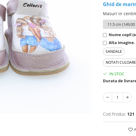
Ghid de mari
Masuri in centi
Nume copil (sc
Alta imagine. 
SANDALE
NOTATI CULOAR
IN STOC
Durata de livrar
Cod Produs:
121
A