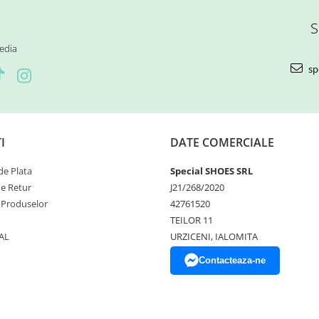
S
edia
sp
I
DATE COMERCIALE
e Plata
Special SHOES SRL
de Retur
J21/268/2020
 Produselor
42761520
TEILOR 11
AL
URZICENI, IALOMITA
Contacteaza-ne