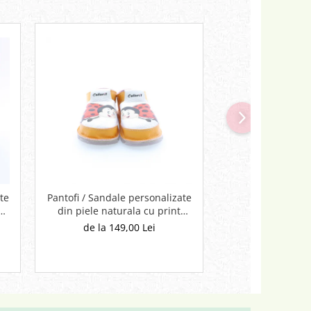
te
Pantofi / Sandale personalizate
Pantofi / Sandale
din piele naturala cu print
din piele natur
digital - Buburuza
digital - Pe
de la 149,00 Lei
de la 149,