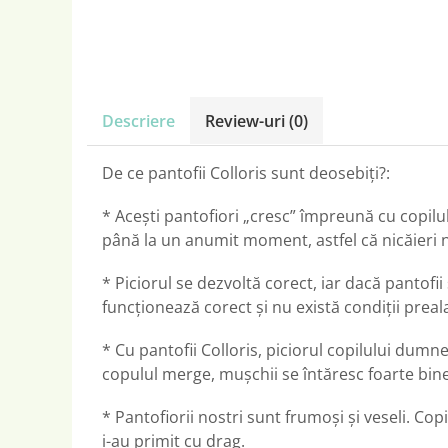
Descriere
Review-uri
(0)
De ce pantofii Colloris sunt deosebiți?:
* Acești pantofiori „cresc” împreună cu copilul
până la un anumit moment, astfel că nicăieri 
* Piciorul se dezvoltă corect, iar dacă pantofii
funcționează corect și nu există condiții preala
* Cu pantofii Colloris, piciorul copilului dumn
copulul merge, mușchii se întăresc foarte bine,
* Pantofiorii nostri sunt frumoși și veseli. Copi
i-au primit cu drag.