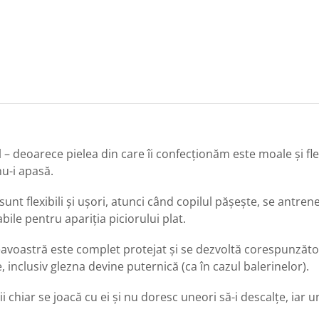
 – deoarece pielea din care îi confecționăm este moale și flex
nu-i apasă.
 sunt flexibili și ușori, atunci când copilul pășește, se antre
bile pentru apariția piciorului plat.
eavoastră este complet protejat și se dezvoltă corespunzător. 
 inclusiv glezna devine puternică (ca în cazul balerinelor).
ii chiar se joacă cu ei și nu doresc uneori să-i descalțe, iar u