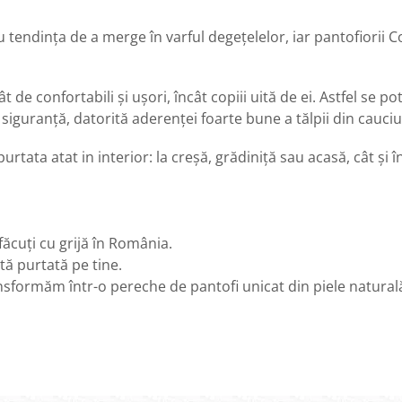
 tendința de a merge în varful degețelelor, iar pantofiorii Col
ât de confortabili și ușori, încât copiii uită de ei. Astfel se
în siguranță, datorită aderenței foarte bune a tălpii din cauc
rtata atat in interior: la creșă, grădiniță sau acasă, cât și în
 făcuți cu grijă în România.
tă purtată pe tine.
transformăm într-o pereche de pantofi unicat din piele natural