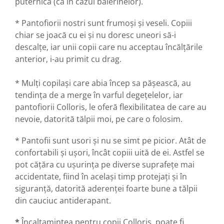
puternică (ca în cazul balerinelor).
* Pantofiorii nostri sunt frumoși și veseli. Copiii
chiar se joacă cu ei și nu doresc uneori să-i
descalțe, iar unii copii care nu acceptau încălțările
anterior, i-au primit cu drag.
* Mulți copilași care abia încep sa pășească, au
tendința de a merge în varful degețelelor, iar
pantofiorii Colloris, le oferă flexibilitatea de care au
nevoie, datorită tălpii moi, pe care o folosim.
* Pantofii sunt usori și nu se simt pe picior. Atât de
confortabili și ușori, încât copiii uită de ei. Astfel se
pot cățăra cu ușurința pe diverse suprafețe mai
accidentate, fiind în același timp protejați și în
siguranță, datorită aderenței foarte bune a tălpii
din cauciuc antiderapant.
*
Încaltamintea pentru copii Colloris, poate fi