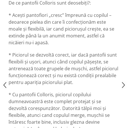
De ce pantofii Colloris sunt deosebiți?:
* Acești pantofiori „cresc” împreună cu copilul –
deoarece pielea din care îi confecționăm este
moale și flexibilă, iar cand picioruşul crește, ea se
extinde până la un anumit moment, astfel că
nicăieri nu-i apasă.
* Piciorul se dezvoltă corect, iar dacă pantofii sunt
flexibili și ușori, atunci când copilul pășește, se
antrenează toate grupele de mușchi, astfel piciorul
funcționează corect și nu există condiții prealabile
pentru apariția piciorului plat.
* Cu pantofii Colloris, piciorul copilului
dumneavoastră este complet protejat și se
dezvoltă corespunzător. Datorită tălpii moi și
flexibile, atunci cand copulul merge, mușchii se
întăresc foarte bine, inclusiv glezna devine