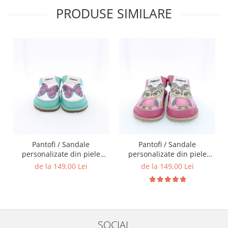
PRODUSE SIMILARE
Pantofi / Sandale
Pantofi / Sandale
personalizate din piele
personalizate din piele
naturala cu print digital -
naturala cu print digital -
de la 149,00 Lei
de la 149,00 Lei
Fluture
Bufnita
SOCIAL