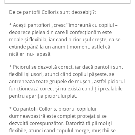
De ce pantofii Colloris sunt deosebiți?:
* Acești pantofiori „cresc” împreună cu copilul –
deoarece pielea din care îi confecționăm este
moale și flexibilă, iar cand picioruşul crește, ea se
extinde până la un anumit moment, astfel că
nicăieri nu-i apasă.
* Piciorul se dezvoltă corect, iar dacă pantofii sunt
flexibili și ușori, atunci când copilul pășește, se
antrenează toate grupele de mușchi, astfel piciorul
funcționează corect și nu există condiții prealabile
pentru apariția piciorului plat.
* Cu pantofii Colloris, piciorul copilului
dumneavoastră este complet protejat și se
dezvoltă corespunzător. Datorită tălpii moi și
flexibile, atunci cand copulul merge, mușchii se