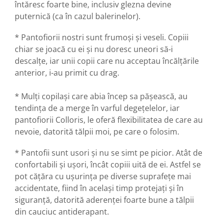
întăresc foarte bine, inclusiv glezna devine
puternică (ca în cazul balerinelor).
* Pantofiorii nostri sunt frumoși și veseli. Copiii
chiar se joacă cu ei și nu doresc uneori să-i
descalțe, iar unii copii care nu acceptau încălțările
anterior, i-au primit cu drag.
* Mulți copilași care abia încep sa pășească, au
tendința de a merge în varful degețelelor, iar
pantofiorii Colloris, le oferă flexibilitatea de care au
nevoie, datorită tălpii moi, pe care o folosim.
* Pantofii sunt usori și nu se simt pe picior. Atât de
confortabili și ușori, încât copiii uită de ei. Astfel se
pot cățăra cu ușurința pe diverse suprafețe mai
accidentate, fiind în același timp protejați și în
siguranță, datorită aderenței foarte bune a tălpii
din cauciuc antiderapant.