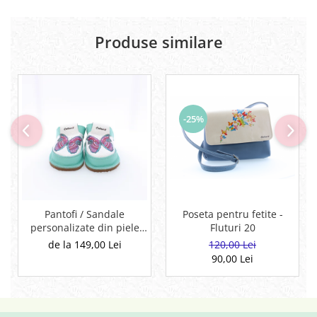
Produse similare
-25%
Pantofi / Sandale
Poseta pentru fetite -
personalizate din piele
Fluturi 20
naturala cu print digital -
de la 149,00 Lei
120,00 Lei
Fluture
90,00 Lei