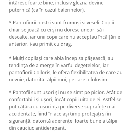
întăresc foarte bine, inclusiv glezna devine
puternică (ca în cazul balerinelor).
* Pantofiorii nostri sunt frumoși și veseli. Copiii
chiar se joacă cu ei și nu doresc uneori să-i
descalțe, iar unii copii care nu acceptau încălțările
anterior, i-au primit cu drag.
* Mulți copilași care abia încep sa pășească, au
tendința de a merge în varful degețelelor, iar
pantofiorii Colloris, le oferă flexibilitatea de care au
nevoie, datorită tălpii moi, pe care o folosim.
* Pantofii sunt usori și nu se simt pe picior. Atât de
confortabili și ușori, încât copiii uită de ei. Astfel se
pot cățăra cu ușurința pe diverse suprafețe mai
accidentate, fiind în același timp protejați și în
siguranță, datorită aderenței foarte bune a tălpii
din cauciuc antiderapant.