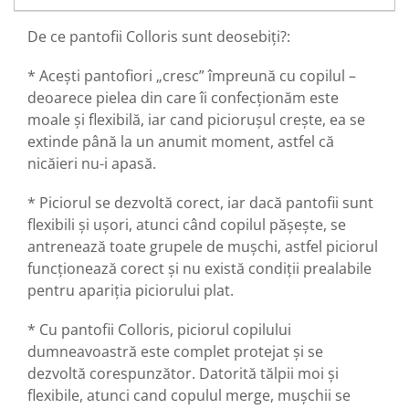
De ce pantofii Colloris sunt deosebiți?:
* Acești pantofiori „cresc” împreună cu copilul –
deoarece pielea din care îi confecționăm este
moale și flexibilă, iar cand picioruşul crește, ea se
extinde până la un anumit moment, astfel că
nicăieri nu-i apasă.
* Piciorul se dezvoltă corect, iar dacă pantofii sunt
flexibili și ușori, atunci când copilul pășește, se
antrenează toate grupele de mușchi, astfel piciorul
funcționează corect și nu există condiții prealabile
pentru apariția piciorului plat.
* Cu pantofii Colloris, piciorul copilului
dumneavoastră este complet protejat și se
dezvoltă corespunzător. Datorită tălpii moi și
flexibile, atunci cand copulul merge, mușchii se