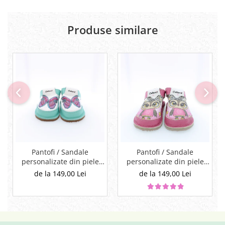
Produse similare
Pantofi / Sandale
Pantofi / Sandale
personalizate din piele
personalizate din piele
naturala cu print digital -
naturala cu print digital -
de la 149,00 Lei
de la 149,00 Lei
Fluture
Bufnita